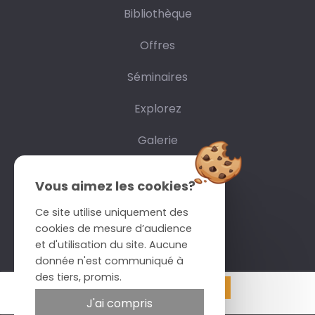
Bibliothèque
Offres
Séminaires
Explorez
Galerie
Accès
Vous aimez les cookies?
Nos Engagements
Ce site utilise uniquement des
cookies de mesure d’audience
Réservations
et d'utilisation du site. Aucune
donnée n'est communiqué à
des tiers, promis.
Réserver
J'ai compris